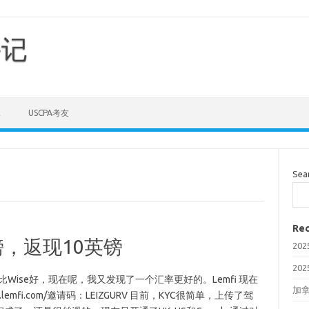
手记
E
USCPA考友
Sea
Rec
英镑，返现10英镑
20
20
a的汇率比Wise好，现在呢，我又发现了一个汇率更好的。Lemfi 现在
加拿
al.lemfi.com/邀请码：LEIZGURV 目前，KYC很简单，上传了驾