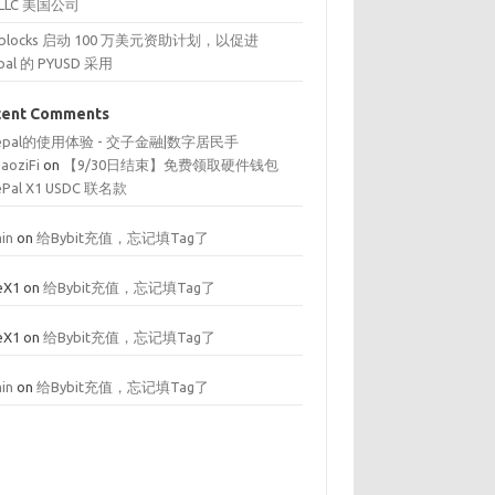
 LLC 美国公司
reblocks 启动 100 万美元资助计划，以促进
pal 的 PYUSD 采用
cent Comments
fepal的使用体验 - 交子金融|数字居民手
iaoziFi
on
【9/30日结束】免费领取硬件钱包
ePal X1 USDC 联名款
in
on
给Bybit充值，忘记填Tag了
eX1
on
给Bybit充值，忘记填Tag了
eX1
on
给Bybit充值，忘记填Tag了
in
on
给Bybit充值，忘记填Tag了