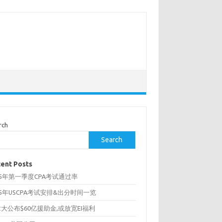
rch
Search
ent Posts
25年第一季度CPA考试通过率
25年USCPA考试安排&出分时间一览
大公布$60亿援助金,或放宽EI福利