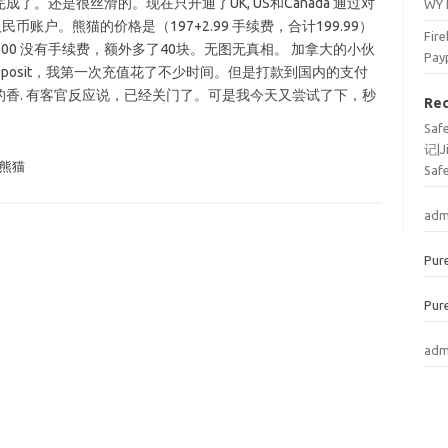
。还是很丝滑的。现在只开通了UK, US和Canada 通过对
WY
账户。熊猫的价格是（197+2.99 手续费，合计199.99）
Fi
1074.00 没有手续费，额外多了40块。无图无真相。 加拿大的小伙
Pay
todeposit，我第一次充值花了不少时间。但是打款到国内的支付
香. 有客官反应说，已经关门了。可是我今天又尝试了下，秒
Re
Sa
记|J
熊猫
Saf
adm
Pur
Pur
adm