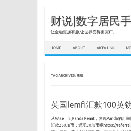
Skip
to
content
财说|数字居民
让金融更加有趣,让世界变得更宽广。
HOME
ABOUT
AICPA LINK
M
TAG ARCHIVES:
熊猫
英国lemfi汇款100
从Wise，到Panda Remit，发现Pand
汇款250加币，返现30加币哦https://referr