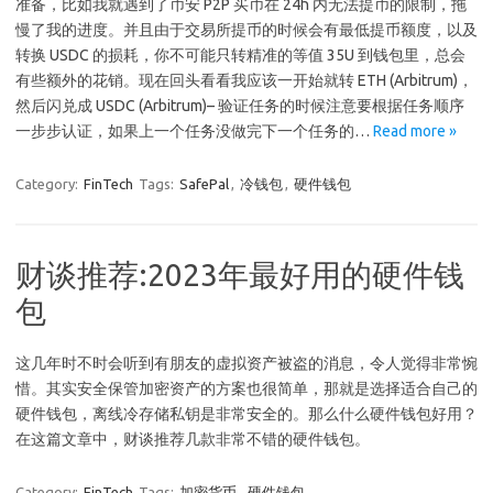
准备，比如我就遇到了币安 P2P 买币在 24h 内无法提币的限制，拖
慢了我的进度。并且由于交易所提币的时候会有最低提币额度，以及
转换 USDC 的损耗，你不可能只转精准的等值 35U 到钱包里，总会
有些额外的花销。现在回头看看我应该一开始就转 ETH (Arbitrum)，
然后闪兑成 USDC (Arbitrum)– 验证任务的时候注意要根据任务顺序
一步步认证，如果上一个任务没做完下一个任务的…
Read more »
Category:
FinTech
Tags:
SafePal
,
冷钱包
,
硬件钱包
财谈推荐:2023年最好用的硬件钱
包
这几年时不时会听到有朋友的虚拟资产被盗的消息，令人觉得非常惋
惜。其实安全保管加密资产的方案也很简单，那就是选择适合自己的
硬件钱包，离线冷存储私钥是非常安全的。那么什么硬件钱包好用？
在这篇文章中，财谈推荐几款非常不错的硬件钱包。
Category:
FinTech
Tags:
加密货币
,
硬件钱包