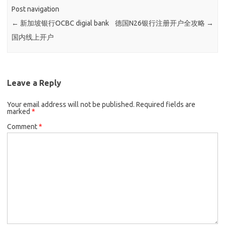
Post navigation
←
新加坡银行OCBC digial bank
德国N26银行注册开户全攻略
→
国内线上开户
Leave a Reply
Your email address will not be published.
Required fields are
marked
*
Comment
*