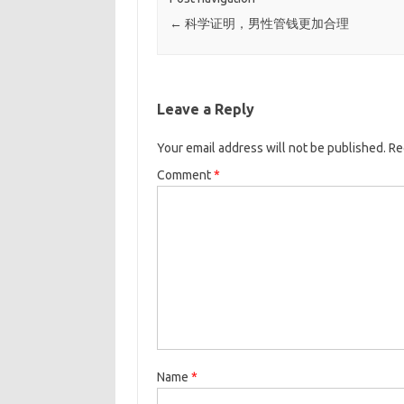
←
科学证明，男性管钱更加合理
Leave a Reply
Your email address will not be published.
Re
Comment
*
Name
*