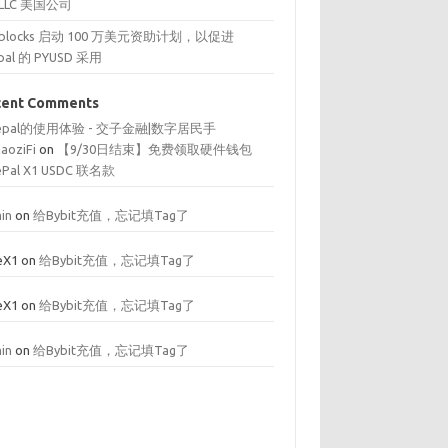
 LLC 美国公司
reblocks 启动 100 万美元资助计划，以促进
pal 的 PYUSD 采用
cent Comments
fepal的使用体验 - 交子金融|数字居民手
iaoziFi
on
【9/30日结束】免费领取硬件钱包
ePal X1 USDC 联名款
in
on
给Bybit充值，忘记填Tag了
eX1
on
给Bybit充值，忘记填Tag了
eX1
on
给Bybit充值，忘记填Tag了
in
on
给Bybit充值，忘记填Tag了