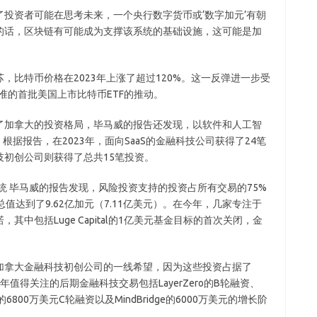
投资者可能在思考未来，一个央行数字货币或‘数字加元’有朝
的话，区块链有可能成为支撑该系统的基础设施，这可能是加
。
，比特币价格在2023年上涨了超过120%。这一反弹进一步受
准的首批美国上市比特币ETF的推动。
了加拿大的投资格局，毕马威的报告还发现，以软件和人工智
根据报告，在2023年，面向SaaS的金融科技公司获得了24笔
初创公司则获得了总共15笔投资。
统 毕马威的报告发现，风险投资支持的投资占所有交易的75%
值达到了9.62亿加元（7.11亿美元）。在今年，几家专注于
中包括Luge Capital的1亿美元基金目标的首次关闭，金
加拿大金融科技初创公司的一线希望，因为这些投资占据了
3年值得关注的后期金融科技交易包括LayerZero的B轮融资、
fy的6800万美元C轮融资以及MindBridge的6000万美元的增长阶