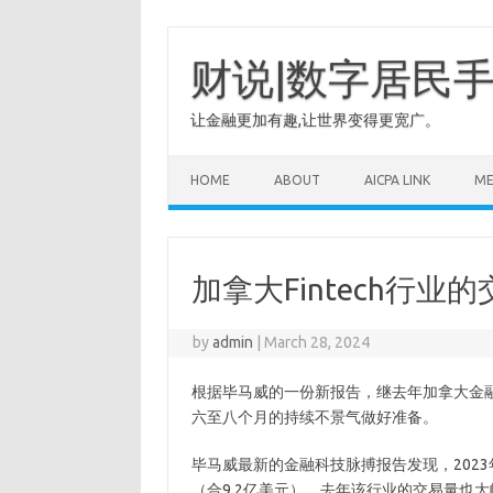
Skip
to
content
财说|数字居民
让金融更加有趣,让世界变得更宽广。
HOME
ABOUT
AICPA LINK
M
加拿大Fintech行业
by
admin
|
March 28, 2024
根据毕马威的一份新报告，继去年加拿大金
六至八个月的持续不景气做好准备。
毕马威最新的金融科技脉搏报告发现，2023
（合9.2亿美元）。去年该行业的交易量也大