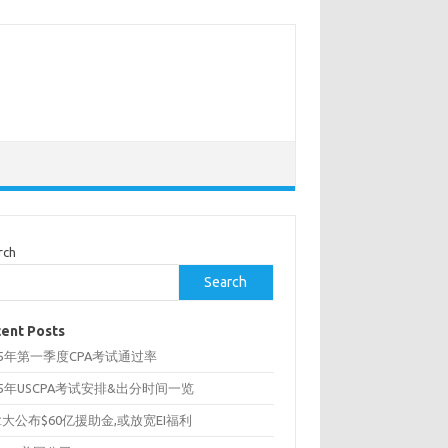
rch
Search
ent Posts
25年第一季度CPA考试通过率
25年USCPA考试安排&出分时间一览
大公布$60亿援助金,或放宽EI福利