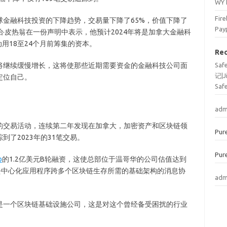
WY
Fi
金融科技投资的下降趋势，交易量下降了65%，价值下降了
Pay
·皮热翁在一份声明中表示，他预计2024年将是加拿大金融科
用18至24个月前筹集的资本。
Re
将继续缓慢增长，这将使那些近期需要资金的金融科技公司面
Sa
记|J
定位自己。
Saf
adm
的交易活动，连续第二年发现在加拿大，加密资产和区块链领
Pur
了2023年的31笔交易。
Pur
o
的1.2亿美元B轮融资，这使总部位于温哥华的公司估值达到
个作为去中心化应用程序跨多个区块链生存所需的基础架构的消息协
adm
是一个区块链基础设施公司，这是对这个曾经备受困扰的行业