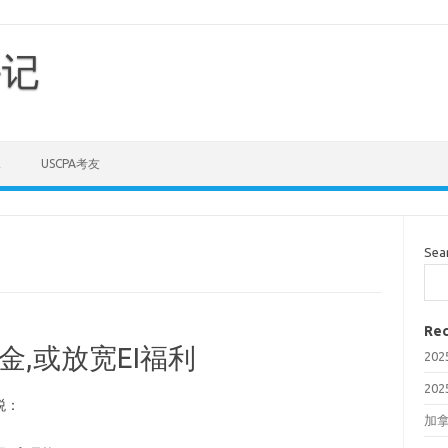
手记
E
USCPA考友
Sea
Rec
金,或放宽EI福利
20
20
税：
加拿