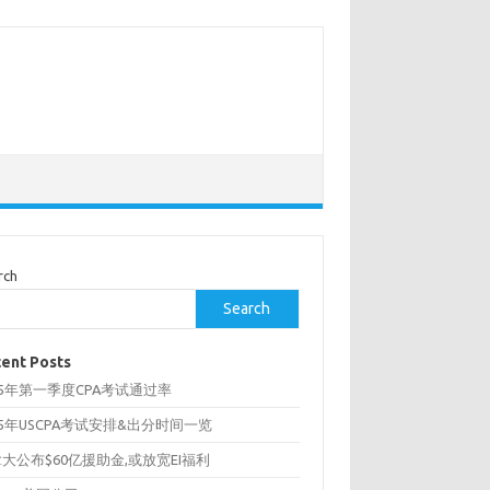
rch
Search
ent Posts
25年第一季度CPA考试通过率
25年USCPA考试安排&出分时间一览
大公布$60亿援助金,或放宽EI福利