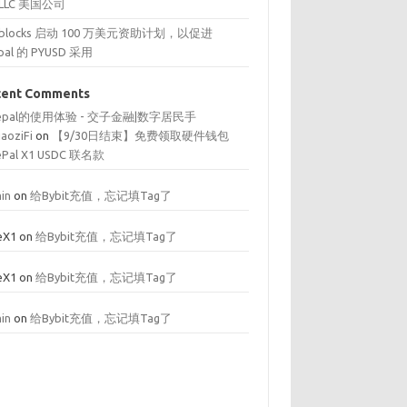
 LLC 美国公司
reblocks 启动 100 万美元资助计划，以促进
pal 的 PYUSD 采用
cent Comments
fepal的使用体验 - 交子金融|数字居民手
iaoziFi
on
【9/30日结束】免费领取硬件钱包
ePal X1 USDC 联名款
in
on
给Bybit充值，忘记填Tag了
eX1
on
给Bybit充值，忘记填Tag了
eX1
on
给Bybit充值，忘记填Tag了
in
on
给Bybit充值，忘记填Tag了