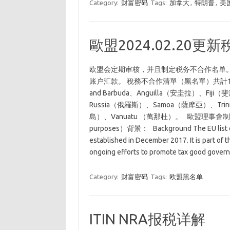
Category:
财富密码
Tags:
加拿大
,
特朗普
,
美
歐盟2024.02.20
欧盟会定期审核，并且制定税务不合作名单
账户汇款。 稅務不合作清單（黑名單）共計12個國
and Barbuda、Anguilla（安圭拉）、F
Russia（俄羅斯）、Samoa（薩摩亞）、Trinida
島）、Vanuatu （萬那杜）。 歐盟理事會制訂稅務不合作
purposes）背景： Background The EU list of n
established in December 2017. It is part of t
ongoing efforts to promote tax good gover
Category:
财富密码
Tags:
欧盟黑名单
ITIN NRA报税详解