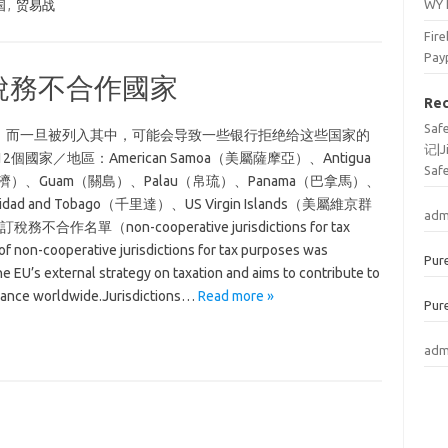
WY
国
,
贸易战
Fi
Pay
更新稅務不合作國家
Re
Sa
。而一旦被列入其中，可能会导致一些银行拒绝给这些国家的
记|J
家／地區：American Samoa（美屬薩摩亞）、Antigua
Saf
iji（斐濟）、Guam（關島）、Palau（帛琉）、Panama（巴拿馬）、
d and Tobago（千里達）、US Virgin Islands（美屬維京群
adm
名單（non-cooperative jurisdictions for tax
on-cooperative jurisdictions for tax purposes was
Pur
he EU’s external strategy on taxation and aims to contribute to
nance worldwide.Jurisdictions…
Read more »
Pur
adm