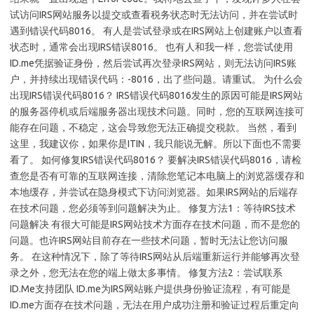
试访问IRS网站服务以提交或查看税务状态时无法访问，并在尝试时
遇到错误代码8016。 有人是尝试登录或在IRS网站上创建账户以查看
状态时，通常会出现IRS错误8016。 也有人和我一样，您尝试使用
ID.me凭据验证身份，然后尝试再次登录IRS网站，则无法访问IRS账
户，并持续出现错误代码：-8016，出了些问题。请重试。 为什么会
出现IRS错误代码8016？ IRS错误代码8016发生的原因可能是IRS网站
的服务器停机或后端服务器出现技术问题。同时，您的互联网连接可
能存在问题，不稳定，这会导致您无法正确提交税款。 当然，看到
这里，我建议你，如果你是ITIN，我只能说无解。所以下面也不需要
看了。 如何修复IRS错误代码8016？ 要解决IRS错误代码8016，请检
查您是否有可靠的互联网连接，清除您笔记本电脑上的浏览器缓存和
本地缓存，并尝试在隐身模式下访问浏览器。如果IRS网站的后端存
在技术问题，您必须等到问题解决为止。 修复方法1：等待IRS技术
问题解决 有很大可能是IRS网站技术方面存在技术问题，而不是您的
问题。也许IRS网站目前存在一些技术问题，暂时无法让您访问服
务。 在这种情况下，除了等待IRS网站从后端重新运行并能够再次登
录之外，您无法在您的端上做太多事情。 修复方法2：尝试联系
ID.Me支持团队 ID.me为IRS网站账户提供身份验证流程，有可能是
ID.me方面存在技术问题，无法在用户成功注册和验证过程后重定向