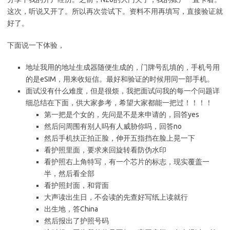
这次，听说又开了。所以再次尝试下。资料不用再填写，直接验证就
好了。
下面说一下体验，
地址我用的地址生成器随便生成的，门牌号乱填的，手机号用
的是eSIM，用来收短信。最好和验证的时候用同一部手机。
面试没有什么难度，但是很烦，我把面试问我的每一个问题详
细总结在下面，供大家参考，希望大家都能一把过！！！！
第一把是个女的，先问是不是来申请的，回答yes
然后问周围有别人吗有人威胁你吗，回答no
然后手机扶正拍正脸，伸开五指挡在脸上晃一下
看护照里面，要求来回旋转看防伪水印
看护照右上角特写，有一个芯片的标志，现实覆盖一
半，然后看全部
看护照封面，和背面
大声读出生日，不会读的先查好写纸上读就行
出生地，答China
然后报出了护照号码