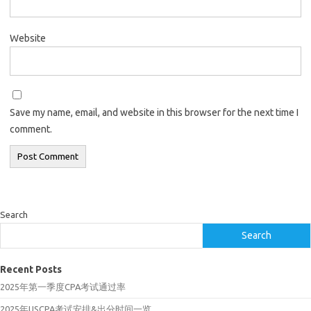
Website
Save my name, email, and website in this browser for the next time I
comment.
Search
Search
Recent Posts
2025年第一季度CPA考试通过率
2025年USCPA考试安排&出分时间一览