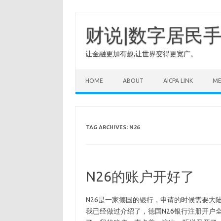
Skip
to
content
财说|数字居民
让金融更加有趣,让世界变得更宽广。
HOME
ABOUT
AICPA LINK
M
TAG ARCHIVES:
N26
N26的账户开好了
N26是一家德国的银行，申请的时候需要大
我已经做过介绍了，德国N26银行注册开户