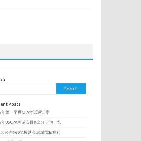
rch
Search
ent Posts
25年第一季度CPA考试通过率
25年USCPA考试安排&出分时间一览
大公布$60亿援助金,或放宽EI福利