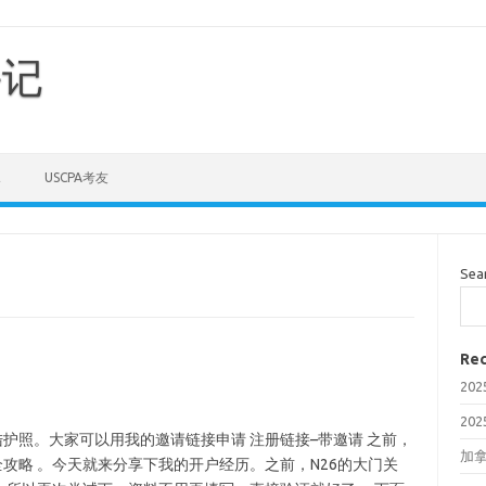
手记
E
USCPA考友
Sea
Rec
20
20
陆护照。大家可以用我的邀请链接申请 注册链接–带邀请 之前，
加拿
全攻略 。今天就来分享下我的开户经历。之前，N26的大门关