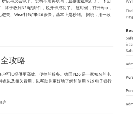
。所以再次尝试下。资料不用再填写，直接验证就好了。 下面
WY
，终于收到N26的邮件，说开卡成功了。 这时候，打开App，
Fi
去。Wise打钱到N26很快，基本上是秒到。 据说，用一段
Pay
Re
Sa
记|J
Saf
户全攻略
adm
户可以提供更高效、便捷的服务。德国 N26 是一家知名的电
Pur
务特点以及相关费用，以帮助你更好地了解和使用 N26 电子银行
Pur
账户
adm