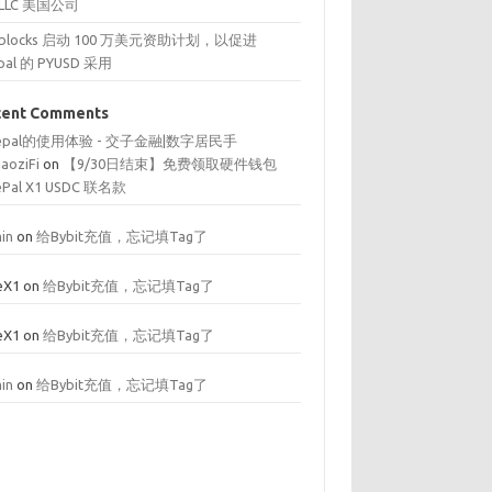
 LLC 美国公司
reblocks 启动 100 万美元资助计划，以促进
pal 的 PYUSD 采用
cent Comments
fepal的使用体验 - 交子金融|数字居民手
iaoziFi
on
【9/30日结束】免费领取硬件钱包
ePal X1 USDC 联名款
in
on
给Bybit充值，忘记填Tag了
eX1
on
给Bybit充值，忘记填Tag了
eX1
on
给Bybit充值，忘记填Tag了
in
on
给Bybit充值，忘记填Tag了